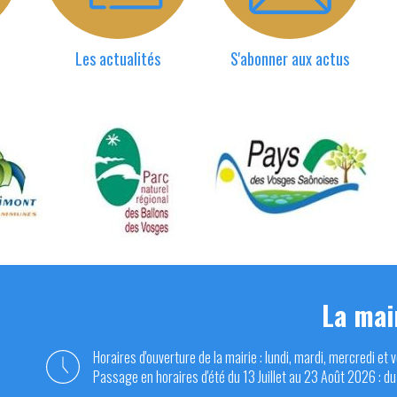
Les actualités
S'abonner aux actus
La mai
Horaires d'ouverture de la mairie : lundi, mardi, mercredi et 
Passage en horaires d'été du 13 Juillet au 23 Août 2026 : du