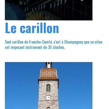
Le carillon
Seul carillon de Franche-Comté, c'est à Champagney que se situe
cet imposant instrument de 35 cloches.