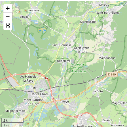
+
−
2 km
1 mi