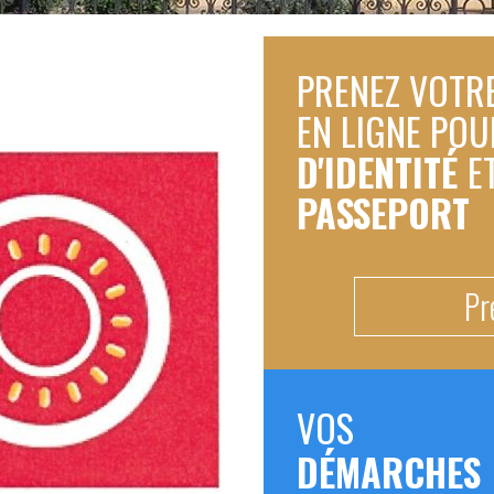
PRENEZ VOTR
EN LIGNE PO
D'IDENTITÉ
E
PASSEPORT
Pr
VOS
DÉMARCHES