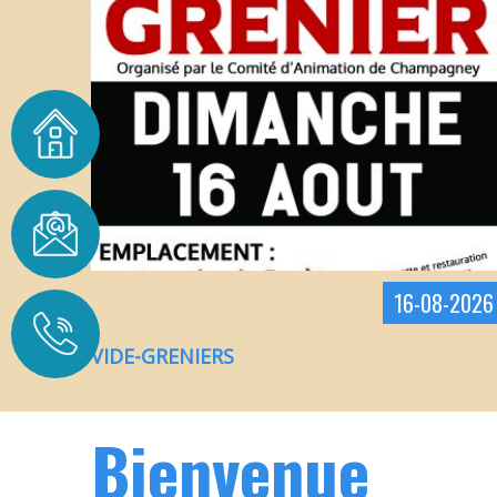
16
-
08
-
2026
VIDE-GRENIERS
Bienvenue