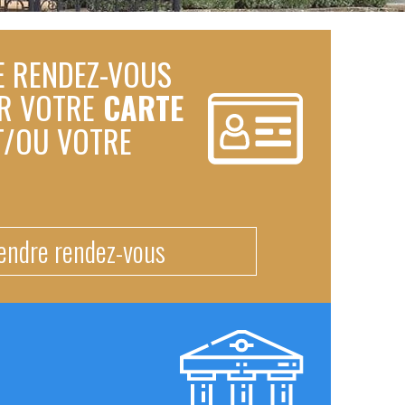
E RENDEZ-VOUS
UR VOTRE
CARTE
T/OU VOTRE
endre rendez-vous