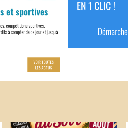
EN 1 CLIC !
s et sportives
Interdiction tempo
sur la voie publiqu
ves, compétitions sportives,
A compter du 25 juin 2026 à 12 h et jusqu'à
Démarches
dits à compter de ce jour et jusqu'à
interdite sur tout le département de la H
Lire la suite
VOIR TOUTES
LES ACTUS