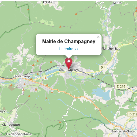
×
Mairie de Champagney
Itinéraire >>