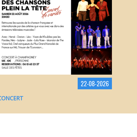
22
-
08
-
2026
CONCERT