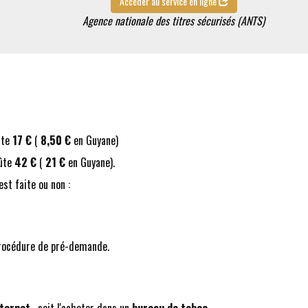
Accéder au service en ligne
Agence nationale des titres sécurisés (ANTS)
oûte
17 €
(
8,50 €
en Guyane)
oûte
42 €
(
21 €
en Guyane).
st faite ou non :
a procédure de pré-demande.