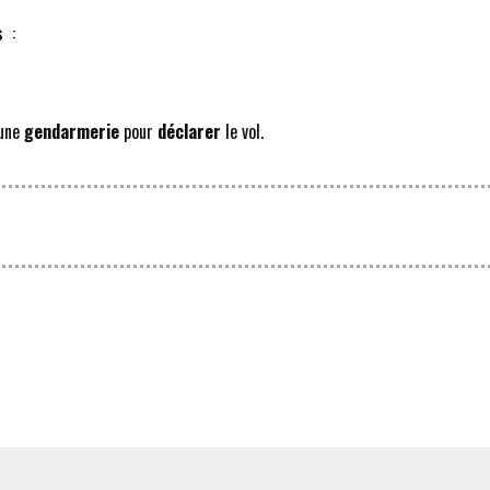
s
:
 une
gendarmerie
pour
déclarer
le vol.