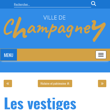
Panneau de gestion des cookies
MENU
MENU
Histoire et patrimoine
Les vestiges