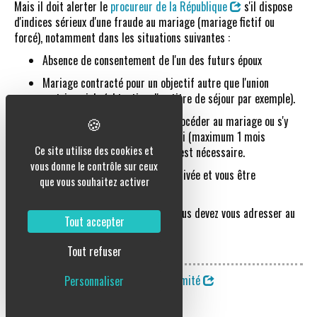
Mais il doit alerter le
procureur de la République
s'il dispose
d'indices sérieux d'une fraude au mariage (mariage fictif ou
forcé), notamment dans les situations suivantes :
Absence de consentement de l'un des futurs époux
Mariage contracté pour un objectif autre que l'union
matrimoniale (obtention d'un titre de séjour par exemple).
Le procureur a 15 jours pour laisser procéder au mariage ou s'y
opposer. Il peut aussi décider d'un délai (maximum 1 mois
Ce site utilise des cookies et
renouvelable), s'il juge qu'une enquête est nécessaire.
vous donne le contrôle sur ceux
La décision du procureur doit être motivée et vous être
que vous souhaitez activer
communiquée.
En cas d'opposition à votre mariage, vous devez vous adresser au
Tout accepter
tribunal judiciaire (on parle de).
Où s'adresser ?
Tout refuser
Tribunal judiciaire ou tribunal de proximité
Personnaliser
Ministère chargé de la justice