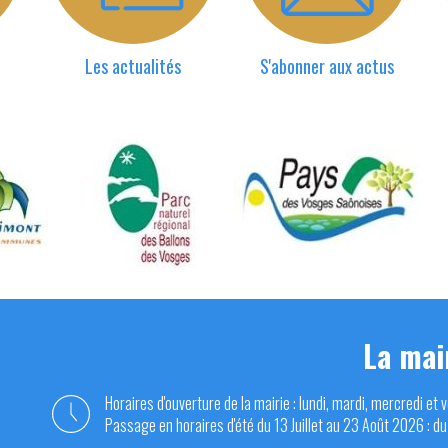
Les actualités
S'abonner aux actus
La mai
Horaires d'ouverture de la mairie : lundi, mardi, mercredi et 
Passage en horaires d'été du 13 Juillet au 23 Août 2026 : du