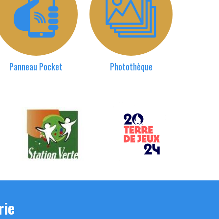
Panneau Pocket
Photothèque
rie