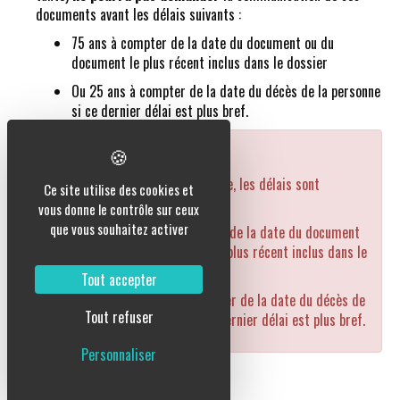
documents avant les délais suivants :
75 ans à compter de la date du document ou du
document le plus récent inclus dans le dossier
Ou 25 ans à compter de la date du décès de la personne
si ce dernier délai est plus bref.
Attention
Si la personne est mineure, les délais sont
Ce site utilise des cookies et
différents :
vous donne le contrôle sur ceux
que vous souhaitez activer
100 ans à compter de la date du document
ou du document le plus récent inclus dans le
dossier
Tout accepter
Ou 25 ans à compter de la date du décès de
Tout refuser
la personne si ce dernier délai est plus bref.
Personnaliser
Extrait sans filiation